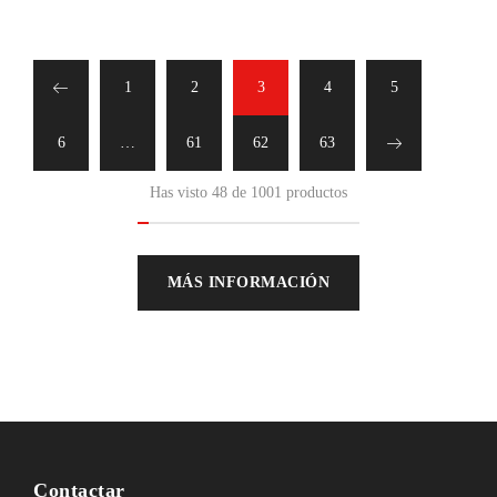
1
2
3
4
5
6
…
61
62
63
Has visto 48 de 1001 productos
MÁS INFORMACIÓN
Contactar