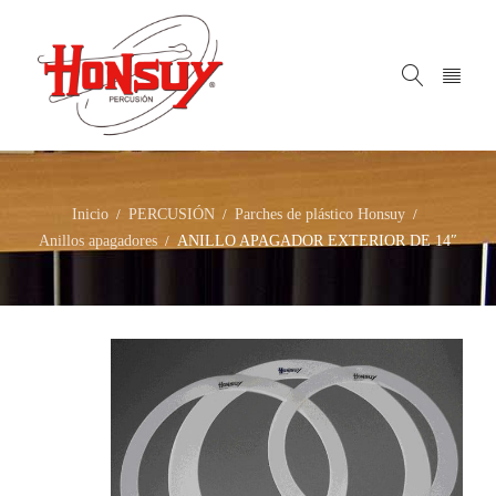
Inicio
PERCUSIÓN
Parches de plástico Honsuy
/
/
/
Anillos apagadores
ANILLO APAGADOR EXTERIOR DE 14″
/