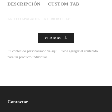
DESCRIPCIÓN
CUSTOM TAB
ANILLO APAGADOR EXTERIOR DE 14″
VER MÁS
Su contenido personalizado va aquí.
Puede agregar el contenido
para un producto individual.
Contactar