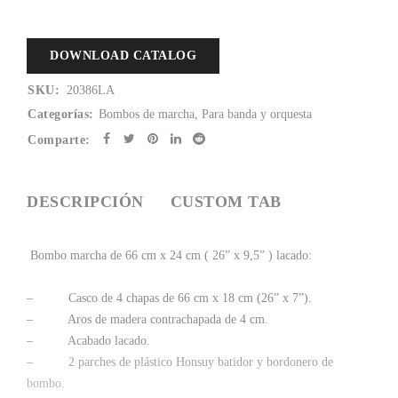
DOWNLOAD CATALOG
SKU:
20386LA
Categorías:
Bombos de marcha
,
Para banda y orquesta
Comparte:
DESCRIPCIÓN
CUSTOM TAB
Bombo marcha
de
66 cm x
24
cm ( 26” x
9,5
” ) lacado:
– Casco de 4 chapas de 66 cm x 18 cm (26” x 7”).
– Aros de madera contrachapada de 4 cm.
– Acabado lacado.
– 2 parches de plástico Honsuy batidor y bordonero de
bombo.