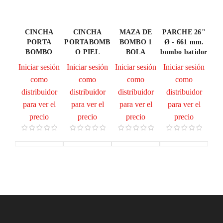
CINCHA
CINCHA
MAZA DE
PARCHE 26"
PORTA
PORTABOMB
BOMBO 1
Ø - 661 mm.
BOMBO
O PIEL
BOLA
bombo batidor
Iniciar sesión
Iniciar sesión
Iniciar sesión
Iniciar sesión
como
como
como
como
distribuidor
distribuidor
distribuidor
distribuidor
para ver el
para ver el
para ver el
para ver el
precio
precio
precio
precio