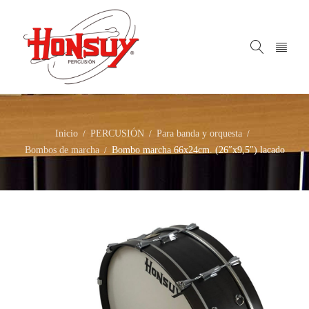
Inicio
PERCUSIÓN
Para banda y orquesta
/
/
/
Bombos de marcha
Bombo marcha 66x24cm. (26″x9,5″) lacado
/