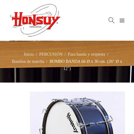
Inicio
PERCUSIÓN
Para banda y orquesta
/
/
/
Bombos de marcha
BOMBO BANDA 66 Ø x 30 cm. (26″ Ø x
/
12″)