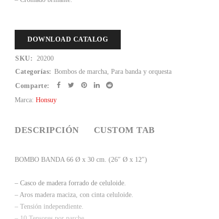
DOWNLOAD CATALOG
SKU:
20200
Categorías:
Bombos de marcha
,
Para banda y orquesta
Comparte:
Marca:
Honsuy
DESCRIPCIÓN
CUSTOM TAB
BOMBO BANDA 66 Ø x 30 cm. (26″ Ø x 12″)
– Casco de madera forrado de celuloide.
– Aros madera maciza, con cinta celuloide.
– Tensión independiente.
– 10 Tensores por parche.