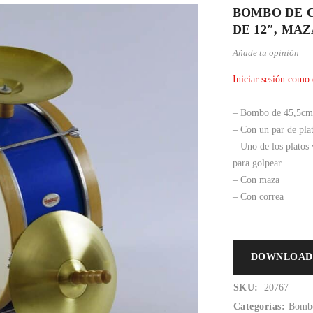
BOMBO DE C
DE 12″, MA
Añade tu opinión
Iniciar sesión como 
– Bombo de 45,5cm.
– Con un par de pla
– Uno de los platos
para golpear.
– Con maza
– Con correa
DOWNLOAD
SKU:
20767
Categorías:
Bombo