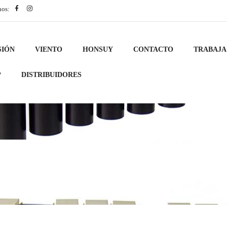
nos:
SIÓN
VIENTO
HONSUY
CONTACTO
TRABAJA
?
DISTRIBUIDORES
rquesta
Bombos de marcha
BOMBO DE CHARANGA DE 45,5x25cm. CO
/
/