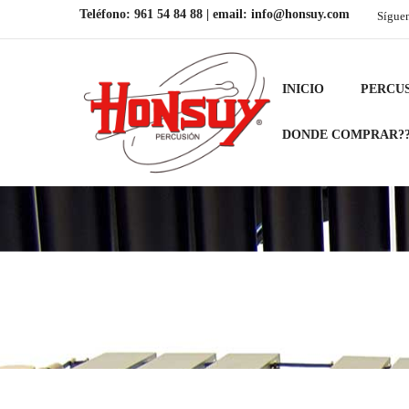
Teléfono:
961 54 84 88
| email:
info@honsuy.com
Sígue
INICIO
PERCU
DONDE COMPRAR?
Inicio
PERCUSIÓN
Para banda y o
/
/