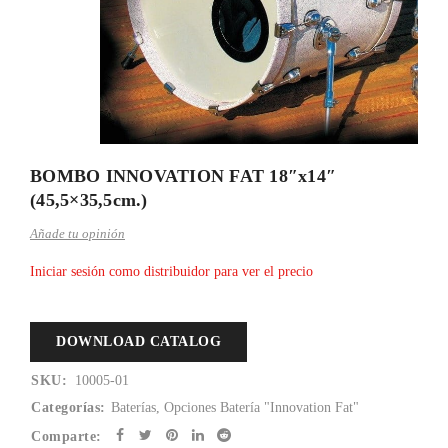
BOMBO INNOVATION FAT 18″x14″
(45,5×35,5cm.)
Añade tu opinión
Iniciar sesión como distribuidor para ver el precio
DOWNLOAD CATALOG
SKU:
10005-01
Categorías:
Baterías
,
Opciones Batería "Innovation Fat"
Comparte: