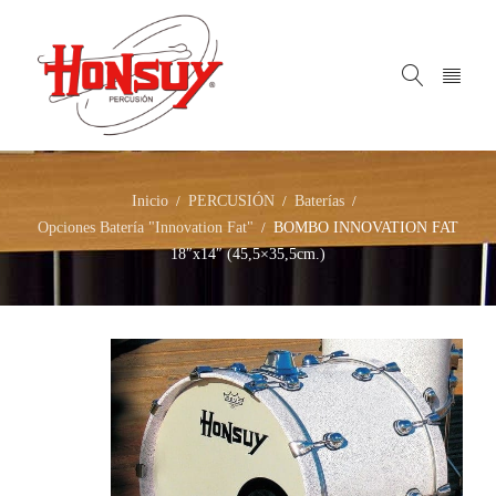
Inicio
PERCUSIÓN
Baterías
/
/
/
Opciones Batería "Innovation Fat"
BOMBO INNOVATION FAT
/
18″x14″ (45,5×35,5cm.)