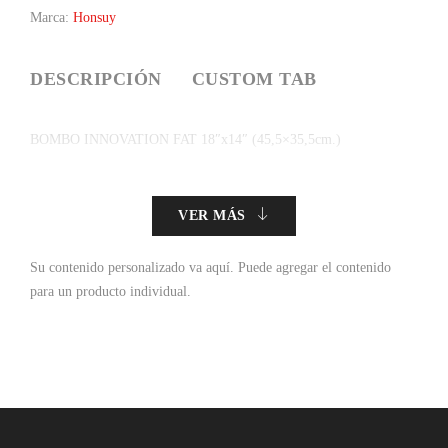
Marca:
Honsuy
DESCRIPCIÓN
CUSTOM TAB
BOMBO INNOVATION FAT 18″x14″ (45,5×35,5cm.)
VER MÁS
Su contenido personalizado va aquí.
Puede agregar el contenido
para un producto individual.