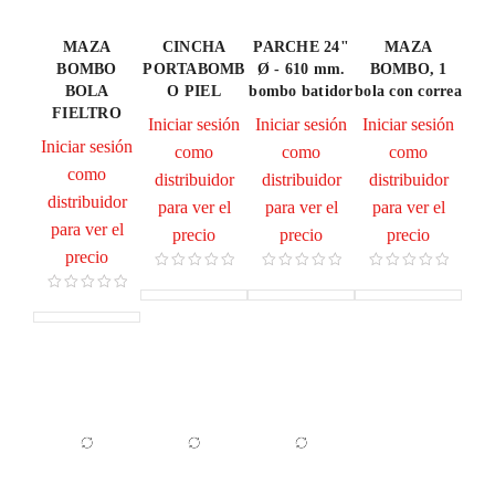
MAZA
CINCHA
PARCHE 24"
MAZA
BOMBO
PORTABOMB
Ø - 610 mm.
BOMBO, 1
BOLA
O PIEL
bombo batidor
bola con correa
FIELTRO
Iniciar sesión
Iniciar sesión
Iniciar sesión
Iniciar sesión
como
como
como
como
distribuidor
distribuidor
distribuidor
distribuidor
para ver el
para ver el
para ver el
para ver el
precio
precio
precio
precio