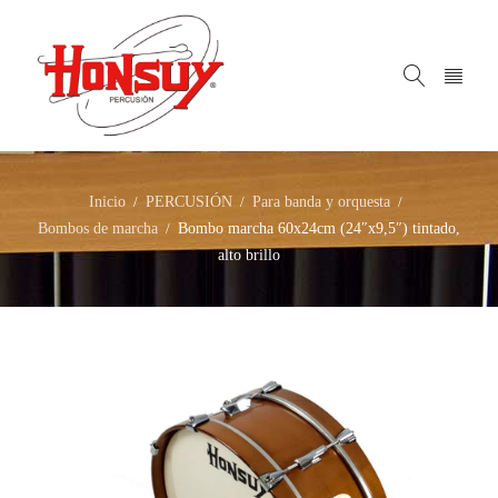
Inicio
PERCUSIÓN
Para banda y orquesta
/
/
/
Bombos de marcha
Bombo marcha 60x24cm (24″x9,5″) tintado,
/
alto brillo