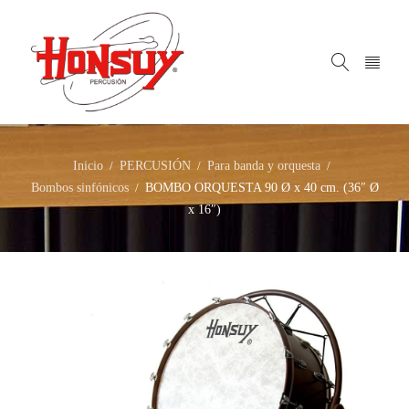
Inicio
PERCUSIÓN
Para banda y orquesta
/
/
/
Bombos sinfónicos
BOMBO ORQUESTA 90 Ø x 40 cm. (36″ Ø
/
x 16″)