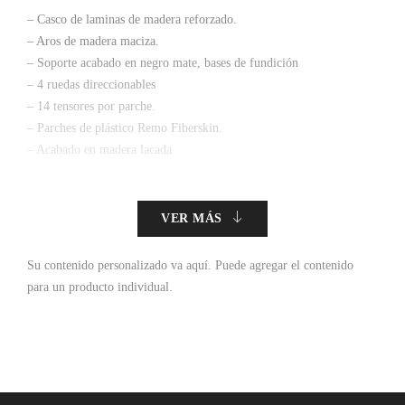
– Casco de laminas de madera reforzado.
– Aros de madera maciza.
– Soporte acabado en negro mate, bases de fundición
– 4 ruedas direccionables
– 14 tensores por parche.
– Parches de plástico Remo Fiberskin.
– Acabado en madera lacada
VER MÁS
Su contenido personalizado va aquí.
Puede agregar el contenido
para un producto individual.