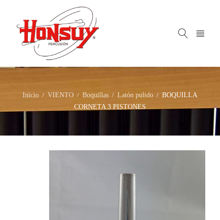
Inicio
VIENTO
Boquillas
Latón pulido
BOQUILLA
/
/
/
/
CORNETA 3 PISTONES