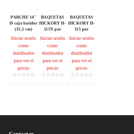
PARCHE 14"
BAQUETAS
BAQUETAS
Ø caja batidor
HICKORY H-
HICKORY H-
(35,5 cm)
115N par
115 par
Iniciar sesión
Iniciar sesión
Iniciar sesión
como
como
como
distribuidor
distribuidor
distribuidor
para ver el
para ver el
para ver el
precio
precio
precio
Contactar