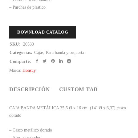
– Parches de plástico
DOWNLOAD CATALOG
SKU:
20530
Categorías:
Cajas
,
Para banda y orquesta
Comparte:
Marca:
Honsuy
DESCRIPCIÓN
CUSTOM TAB
CAJA BANDA METÁLICA 35,5 Ø x 16 cm. (14″ Ø x 6,3″) casco
dorado
– Casco metálico dorado
– Aros acorazados