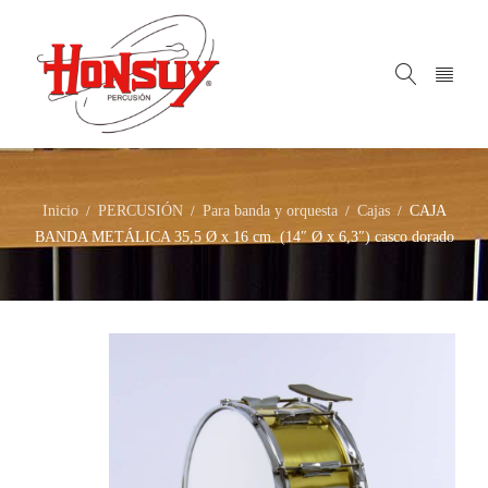
Inicio
PERCUSIÓN
Para banda y orquesta
Cajas
CAJA
/
/
/
/
BANDA METÁLICA 35,5 Ø x 16 cm. (14″ Ø x 6,3″) casco dorado