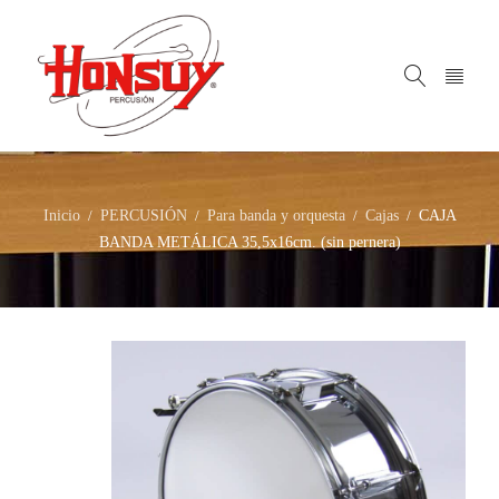
Inicio
PERCUSIÓN
Para banda y orquesta
Cajas
CAJA
/
/
/
/
BANDA METÁLICA 35,5x16cm. (sin pernera)