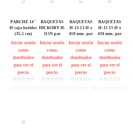
PARCHE 14"
BAQUETAS
BAQUETAS
BAQUETAS
Ø caja batidor
HICKORY H-
H-13 13 Ø x
H-15 15 Ø x
(35,5 cm)
115N par
418 mm. par
430 mm. par
Iniciar sesión
Iniciar sesión
Iniciar sesión
Iniciar sesión
como
como
como
como
distribuidor
distribuidor
distribuidor
distribuidor
para ver el
para ver el
para ver el
para ver el
precio
precio
precio
precio