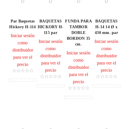
Par Baquetas
BAQUETAS
FUNDA PARA
BAQUETAS
Hickory H-114
HICKORY H-
TAMBOR
H-14 14 Ø x
115 par
DOBLE
430 mm. par
Iniciar sesión
BORDON 35
Iniciar sesión
Iniciar sesión
como
cm.
como
como
distribuidor
Iniciar sesión
distribuidor
distribuidor
para ver el
como
para ver el
para ver el
precio
distribuidor
precio
precio
para ver el
precio