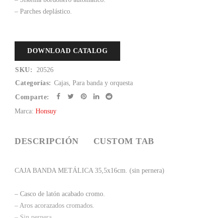
– Parches deplástico.
DOWNLOAD CATALOG
SKU:
20526
Categorías:
Cajas
,
Para banda y orquesta
Comparte:
Marca:
Honsuy
DESCRIPCIÓN
CUSTOM TAB
CAJA BANDA METÁLICA 35,5x16cm. (sin pernera)
– Casco de latón acabado cromo.
– Aros acorazados cromados.
– Sin pernera.