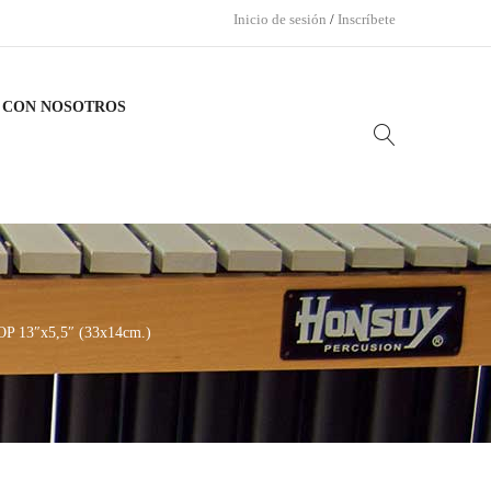
Inicio de sesión
/
Inscríbete
 CON NOSOTROS
 13″x5,5″ (33x14cm.)