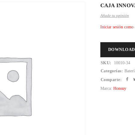
CAJA INNOVA
Añade tu opinión
Iniciar sesión como 
DOWNLOAD
SKU:
10010-34
Categorías:
Baterí
Comparte:
Marca:
Honsuy