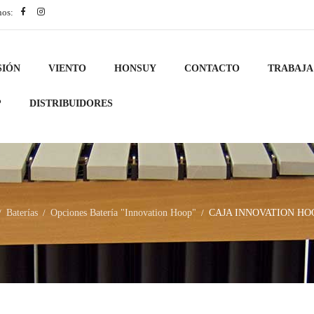
nos:
SIÓN
VIENTO
HONSUY
CONTACTO
TRABAJA
?
DISTRIBUIDORES
Baterías
Opciones Batería "Innovation Hoop"
CAJA INNOVATION HOOP
/
/
/