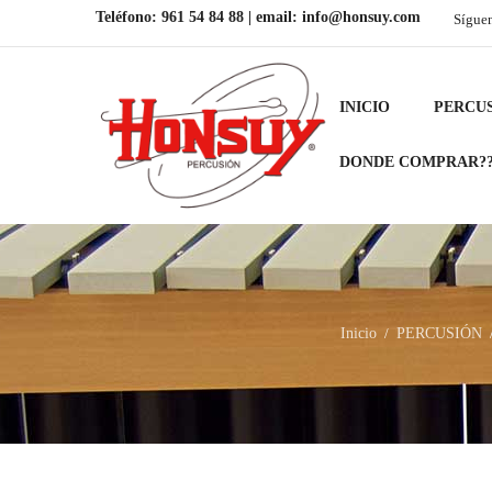
Teléfono:
961 54 84 88
| email:
info@honsuy.com
Sígue
INICIO
PERCU
DONDE COMPRAR?
Inicio
PERCUSIÓN
/