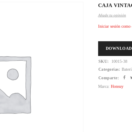
CAJA VINTAGE
Añade tu opinión
Iniciar sesión como 
DOWNLOAD
SKU:
10015-38
Categorías:
Baterí
Comparte:
Marca:
Honsuy