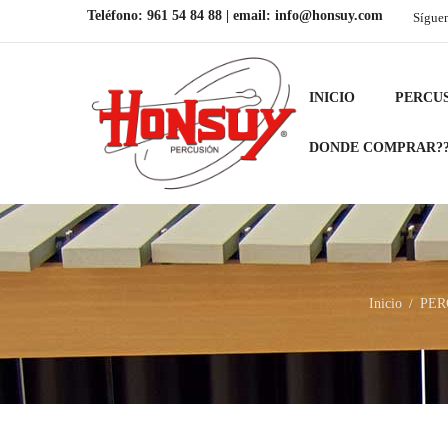
Teléfono:
961 54 84 88
| email:
info@honsuy.com
Sígue
INICIO
PERCU
DONDE COMPRAR?
Inicio
PER
/