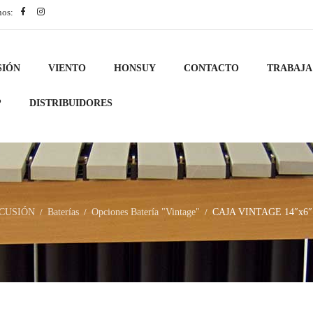
nos:
SIÓN
VIENTO
HONSUY
CONTACTO
TRABAJA
?
DISTRIBUIDORES
CUSIÓN
Baterías
Opciones Batería "Vintage"
CAJA VINTAGE 14″x6″ 
/
/
/