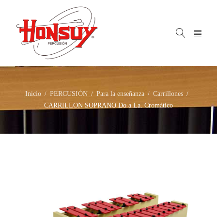
Inicio
PERCUSIÓN
Para la enseñanza
Carrillones
/
/
/
/
CARRILLON SOPRANO Do a La. Cromático