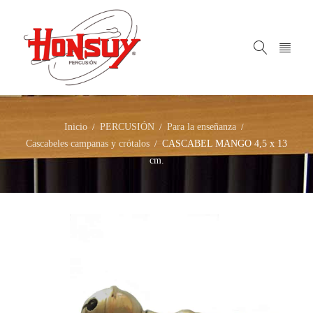
Inicio
PERCUSIÓN
Para la enseñanza
/
/
/
Cascabeles campanas y crótalos
CASCABEL MANGO 4,5 x 13
/
cm.