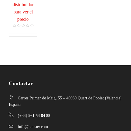
distribuidor
para ver el
precio
Contactar
Carrer Primer de Maig, 55 – 46930 Quart de Poblet (Valencia)
España
(+34)
961 54 84 88
info@honsuy.com