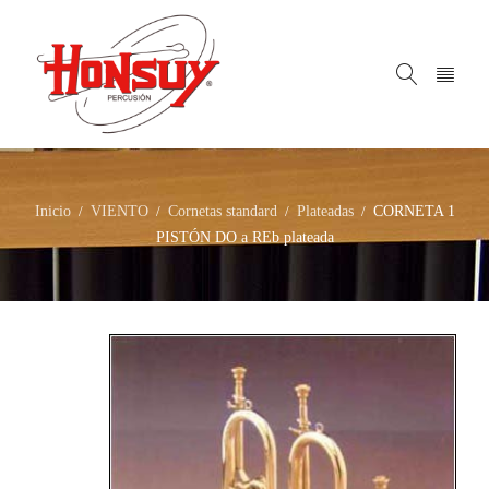
Inicio
VIENTO
Cornetas standard
Plateadas
CORNETA 1
/
/
/
/
PISTÓN DO a REb plateada