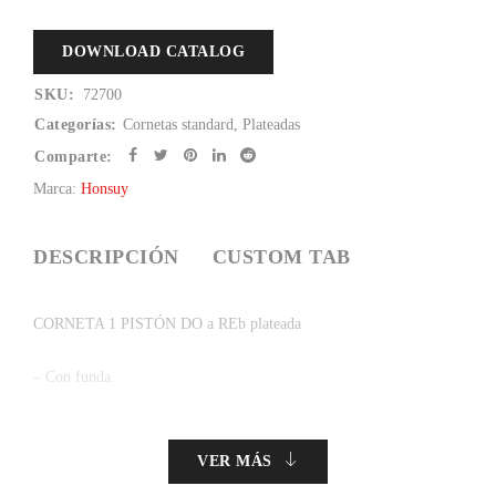
DOWNLOAD CATALOG
SKU:
72700
Categorías:
Cornetas standard
,
Plateadas
Comparte:
Marca:
Honsuy
DESCRIPCIÓN
CUSTOM TAB
CORNETA 1 PISTÓN DO a REb plateada
– Con funda.
VER MÁS