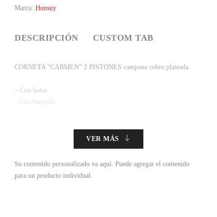
Marca:
Honsuy
DESCRIPCIÓN
CUSTOM TAB
CORNETA “CARMEN” 2 PISTONES campana cobre plateada
– Con bolsa
– Con boquilla
VER MÁS
Su contenido personalizado va aquí.
Puede agregar el contenido
para un producto individual.