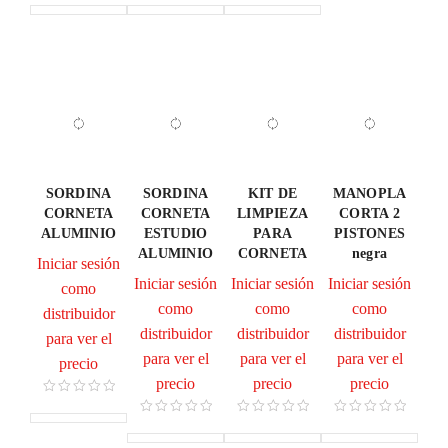
SORDINA
SORDINA
KIT DE
MANOPLA
CORNETA
CORNETA
LIMPIEZA
CORTA 2
ALUMINIO
ESTUDIO
PARA
PISTONES
ALUMINIO
CORNETA
negra
Iniciar sesión
Iniciar sesión
Iniciar sesión
Iniciar sesión
como
como
como
como
distribuidor
distribuidor
distribuidor
distribuidor
para ver el
para ver el
para ver el
para ver el
precio
precio
precio
precio