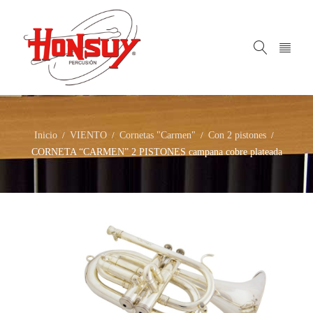
Inicio
VIENTO
Cornetas "Carmen"
Con 2 pistones
/
/
/
/
CORNETA “CARMEN” 2 PISTONES campana cobre plateada