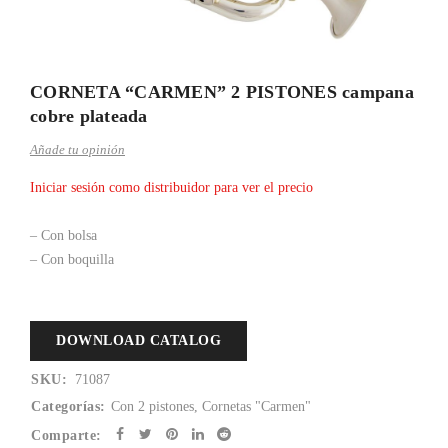
CORNETA “CARMEN” 2 PISTONES campana
cobre plateada
Añade tu opinión
Iniciar sesión como distribuidor para ver el precio
– Con bolsa
– Con boquilla
DOWNLOAD CATALOG
SKU:
71087
Categorías:
Con 2 pistones
,
Cornetas "Carmen"
Comparte: