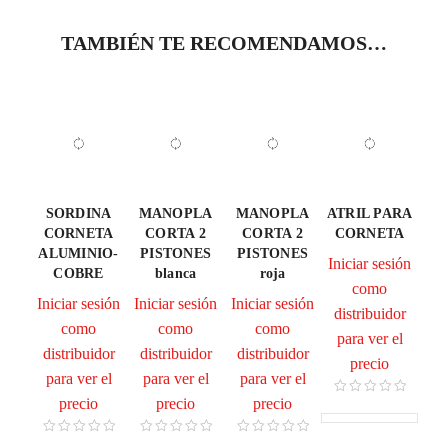
TAMBIÉN TE RECOMENDAMOS…
SORDINA
MANOPLA
MANOPLA
ATRIL PARA
CORNETA
CORTA 2
CORTA 2
CORNETA
ALUMINIO-
PISTONES
PISTONES
Iniciar sesión
COBRE
blanca
roja
como
Iniciar sesión
Iniciar sesión
Iniciar sesión
distribuidor
como
como
como
para ver el
distribuidor
distribuidor
distribuidor
precio
para ver el
para ver el
para ver el
precio
precio
precio