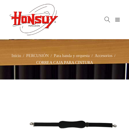
Inicio
PERCUSIÓN
Para banda y orquesta
Accesorios
/
/
/
/
CORREA CAJA PARA CINTURA