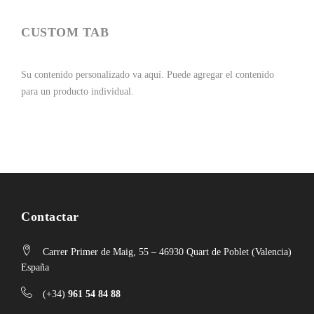
CUSTOM TAB
Su contenido personalizado va aquí.
Puede agregar el contenido
para un producto individual.
Contactar
Carrer Primer de Maig, 55 – 46930 Quart de Poblet (Valencia)
España
(+34)
961 54 84 88