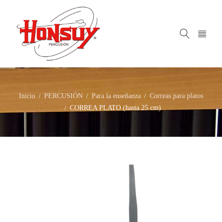
Inicio
PERCUSIÓN
Para la enseñanza
Correas para platos
/
/
/
CORREA PLATO (hasta 25 cm)
/