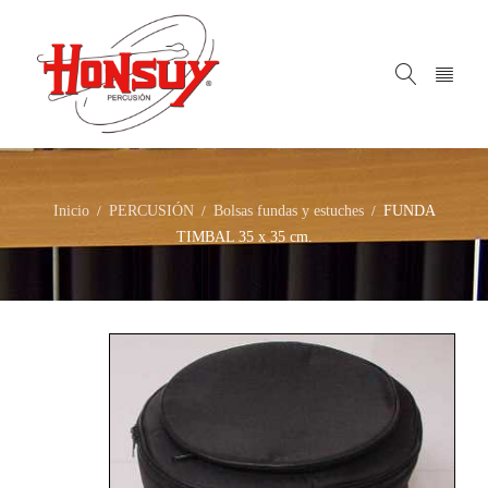
Inicio
PERCUSIÓN
Bolsas fundas y estuches
FUNDA
/
/
/
TIMBAL 35 x 35 cm.