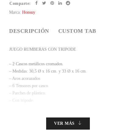
Comparte:
Marca:
Honsuy
DESCRIPCIÓN
CUSTOM TAB
JUEGO RUMBERAS CON TRIPODE
– 2 Cascos metálicos cromados.
– Medidas: 30,5 Ø x 16 cm. y 33 Ø x 16 cm.
– Aros acorazados
– 6 Tensores por casco.
– Parches de plástico.
– Con trípode.
VER MÁS