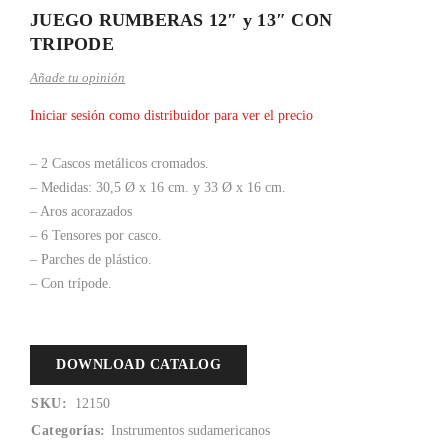
JUEGO RUMBERAS 12″ y 13″ CON
TRIPODE
Añade tu opinión
Iniciar sesión como distribuidor para ver el precio
– 2 Cascos metálicos cromados.
– Medidas: 30,5 Ø x 16 cm. y 33 Ø x 16 cm.
– Aros acorazados
– 6 Tensores por casco.
– Parches de plástico.
– Con trípode.
DOWNLOAD CATALOG
SKU:
12150
Categorías:
Instrumentos sudamericanos