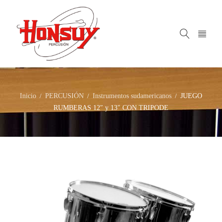
Inicio
PERCUSIÓN
Instrumentos sudamericanos
JUEGO
/
/
/
RUMBERAS 12″ y 13″ CON TRIPODE