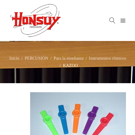
Inicio
PERCUSIÓN
Para la enseñanza
Instrumentos rítmicos
/
/
/
KAZOO
/