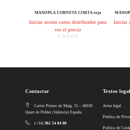
MANOPLA CORNETA CORTA roja
MANOPL
Iniciar sesión como distribuidor para
Iniciar
ver el precio
Contactar
Textos lega
Carrer Primer de Maig, 55 – 46930
Aviso legal
Quart de Poblet (Valencia) España
Política de Priv
(+34)
961 54 84 88
Política de Cook