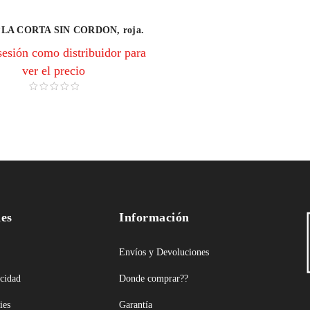
A CORTA SIN CORDON, roja.
 sesión como distribuidor para
ver el precio
les
Información
Envíos y Devoluciones
acidad
Donde comprar??
ies
Garantía