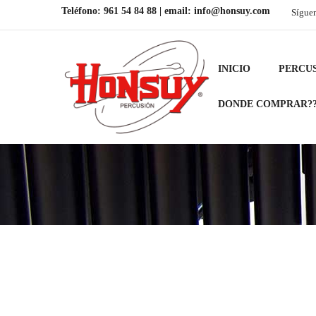
Teléfono:
961 54 84 88
| email:
info@honsuy.com
Sígue
INICIO
PERCU
DONDE COMPRAR?