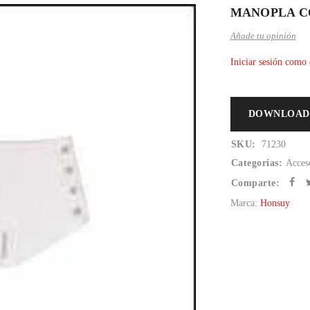
MANOPLA CO
Añade tu opinión
Iniciar sesión como 
DOWNLOAD
SKU:
71230
Categorías:
Acces
Comparte:
Marca:
Honsuy