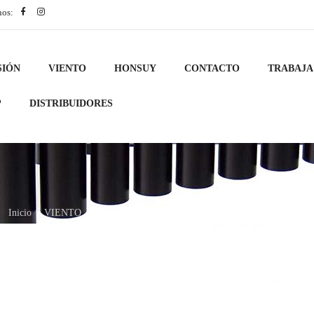
nos:
SIÓN
VIENTO
HONSUY
CONTACTO
TRABAJA
?
DISTRIBUIDORES
Inicio
VIENTO
Accesorios
MANOPLA CORNETA CORTA blanca
/
/
/