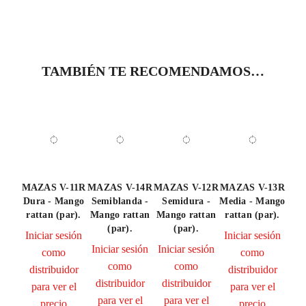
TAMBIÉN TE RECOMENDAMOS…
MAZAS V-11R
MAZAS V-14R
MAZAS V-12R
MAZAS V-13R
Dura - Mango
Semiblanda -
Semidura -
Media - Mango
rattan (par).
Mango rattan
Mango rattan
rattan (par).
(par).
(par).
Iniciar sesión
Iniciar sesión
Iniciar sesión
Iniciar sesión
como
como
como
como
distribuidor
distribuidor
distribuidor
distribuidor
para ver el
para ver el
para ver el
para ver el
precio
precio