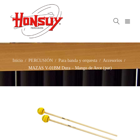
Inicio
PERCUSIÓN
Para banda y orquesta
Accesorios
/
/
/
/
MAZAS V-01BM Dura – Mango de Arce (par)