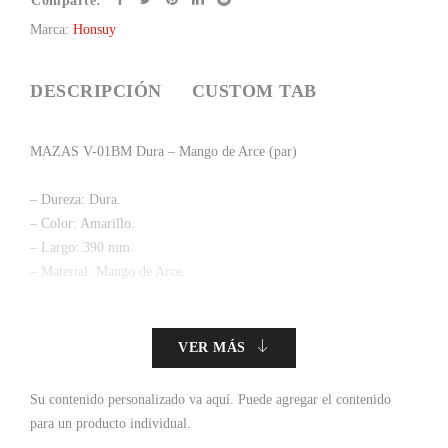
Comparte:
Marca:
Honsuy
DESCRIPCIÓN
CUSTOM TAB
MAZAS V-01BM Dura – Mango de Arce (par)
– Dureza: Dura.
– Color: Amarillo.
– Largo: 390 mm.
– Material: Mango de Arce.
VER MÁS
Su contenido personalizado va aquí.
Puede agregar el contenido
para un producto individual.