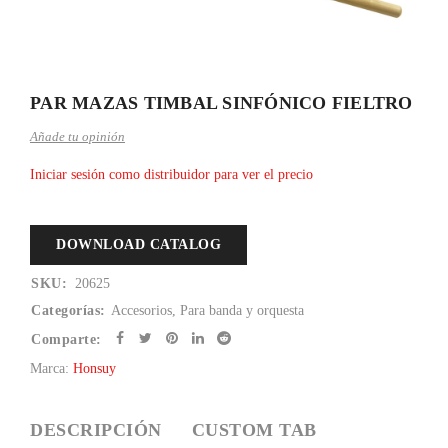
PAR MAZAS TIMBAL SINFÓNICO FIELTRO
Añade tu opinión
Iniciar sesión como distribuidor para ver el precio
DOWNLOAD CATALOG
SKU:
20625
Categorías:
Accesorios
,
Para banda y orquesta
Comparte:
Marca:
Honsuy
DESCRIPCIÓN
CUSTOM TAB