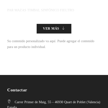
PAR MAZAS TIMBAL SINFÓNICO FIELTRO
VER MÁS
Su contenido personalizado va aquí.
Puede agregar el contenido
para un producto individual.
Contactar
Carrer Primer de Maig, 55 – 46930 Quart de Poblet (Valencia)
España