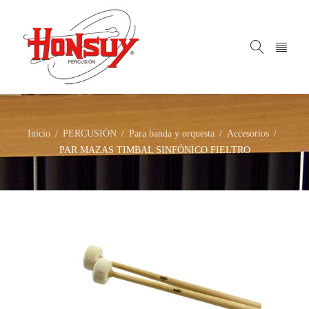
Inicio
PERCUSIÓN
Para banda y orquesta
Accesorios
/
/
/
/
PAR MAZAS TIMBAL SINFÓNICO FIELTRO