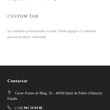
CUSTOM TAB
Su contenido personalizado va aquí.
Puede agregar el contenido
para un producto individual.
Contactar
Carrer Primer de Maig, 55 – 46930 Quart de Poblet (Valencia)
España
(+34)
961 54 84 88