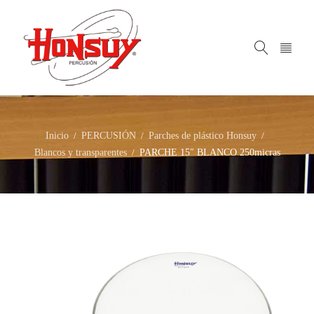
Inicio
PERCUSIÓN
Parches de plástico Honsuy
/
/
/
Blancos y transparentes
PARCHE 15″ BLANCO 250micras
/