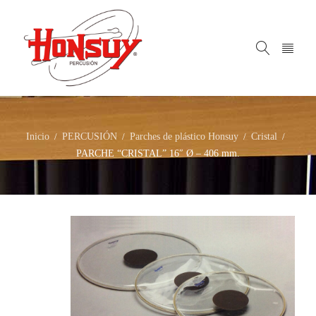
Inicio
PERCUSIÓN
Parches de plástico Honsuy
Cristal
/
/
/
/
PARCHE “CRISTAL” 16″ Ø – 406 mm.