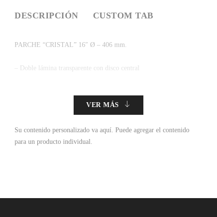
DESCRIPCIÓN
CUSTOM TAB
PARCHE “CRISTAL” 16″ Ø – 406 mm.
– Doble lámina transparente con disco central
VER MÁS
Su contenido personalizado va aquí.
Puede agregar el contenido
para un producto individual.