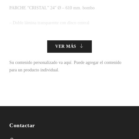
PARCHE “CRISTAL” 24″ Ø – 610 mm. bombo
– Doble lámina transparente con disco central
VER MÁS
Su contenido personalizado va aquí.
Puede agregar el contenido
para un producto individual.
Contactar