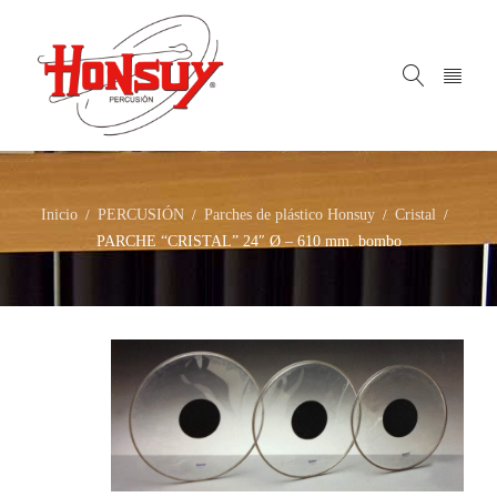
Inicio
PERCUSIÓN
Parches de plástico Honsuy
Cristal
/
/
/
/
PARCHE “CRISTAL” 24″ Ø – 610 mm. bombo