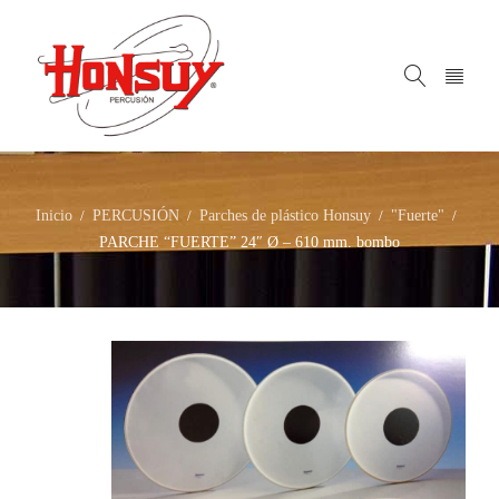
Inicio
PERCUSIÓN
Parches de plástico Honsuy
"Fuerte"
/
/
/
/
PARCHE “FUERTE” 24″ Ø – 610 mm. bombo