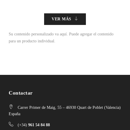
VER MÁS
Su contenido personalizado va aquí.
Puede agregar el contenido
para un producto individual.
Contactar
Carrer Primer de Maig, 55 – 46930 Quart de Poblet (Valencia)
España
(+34)
961 54 84 88