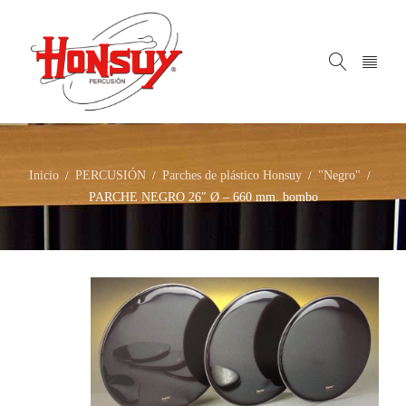
Inicio
PERCUSIÓN
Parches de plástico Honsuy
"Negro"
/
/
/
/
PARCHE NEGRO 26″ Ø – 660 mm. bombo