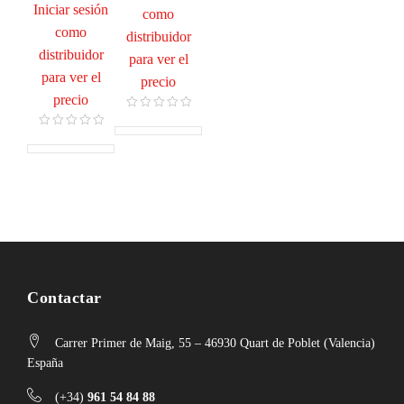
Iniciar sesión
como
como
distribuidor
distribuidor
para ver el
para ver el
precio
precio
Contactar
Carrer Primer de Maig, 55 – 46930 Quart de Poblet (Valencia)
España
(+34)
961 54 84 88