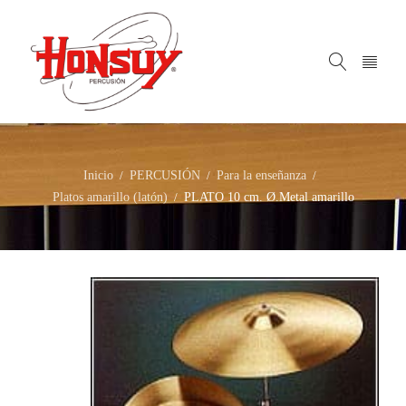
Inicio
PERCUSIÓN
Para la enseñanza
/
/
/
Platos amarillo (latón)
PLATO 10 cm. Ø.Metal amarillo
/