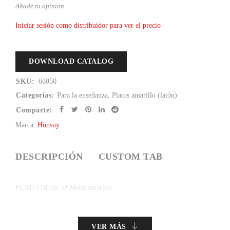
Añade tu opinión
Iniciar sesión como distribuidor para ver el precio
DOWNLOAD CATALOG
SKU:
66050
Categorías:
Para la enseñanza
,
Platos amarillo (latón)
Comparte:
Marca:
Honsuy
DESCRIPCIÓN
CUSTOM TAB
PLATO 10 cm. Ø.Metal amarillo
VER MÁS