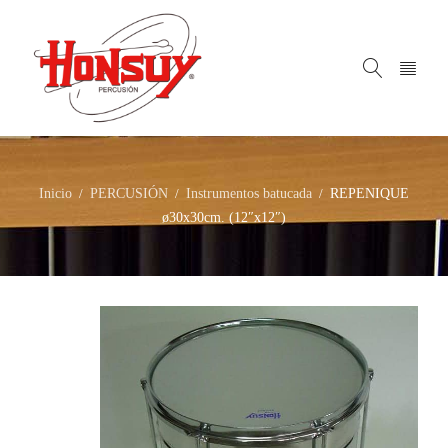
Inicio
PERCUSIÓN
Instrumentos batucada
REPENIQUE
/
/
/
ø30x30cm. (12″x12″)