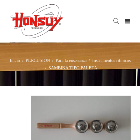
Inicio
PERCUSIÓN
Para la enseñanza
Instrumentos rítmicos
/
/
/
SAMBINA TIPO PALETA
/