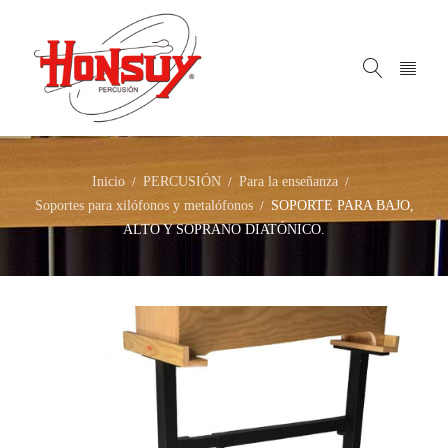
Inicio
PERCUSIÓN
Para la enseñanza
/
/
/
Soportes para xilófonos y metalófonos
SOPORTE PARA BAJO,
/
ALTO Y SOPRANO DIATÓNICO.