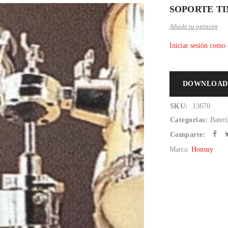
SOPORTE T
Añade tu opinión
Iniciar sesión como 
DOWNLOAD
SKU:
13670
Categorías:
Baterí
Comparte:
Marca:
Honsuy