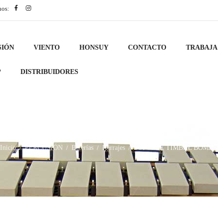
nos:
SIÓN
VIENTO
HONSUY
CONTACTO
TRABAJA
?
DISTRIBUIDORES
Inicio
PERCUSIÓN
Baterías
Herrajes
SOPORTE TIMBAL BOMBO
/
/
/
/