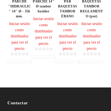
PARCHE
PARCHE 14"
PAR
BAQUETAS
"HIDRAULIC
Ø tambor
BAQUETAS
TAMBOR
" 14" Ø - 356
batidor
TAMBOR
REGLAMENT
mm.
ÉBANO
O (par)
Iniciar sesión
Iniciar sesión
Iniciar sesión
Iniciar sesión
como
como
como
como
distribuidor
distribuidor
distribuidor
distribuidor
para ver el
para ver el
para ver el
para ver el
precio
precio
precio
precio
Contactar