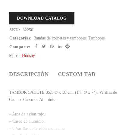
DOWNLOAD CATALOG
SKU:
32250
Categorías:
Bandas de cornetas y tambores
,
Tambores
Comparte:
Marca:
Honsuy
DESCRIPCIÓN
CUSTOM TAB
TAMBOR CADETE 35,5 Ø x 18 cm. (14″ Ø x 7″). Varillas de
Cromo. Casco de Aluminio.
– Aros de nylon rojo.
– Casco de aluminio.
– 6 Varillas de tensión cromadas.