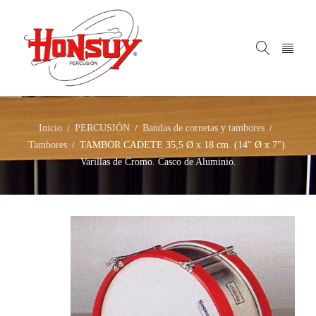
Inicio
PERCUSIÓN
Bandas de cornetas y tambores
/
/
/
Tambores
TAMBOR CADETE 35,5 Ø x 18 cm. (14″ Ø x 7″).
/
Varillas de Cromo. Casco de Aluminio.