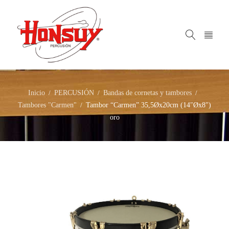
Inicio
PERCUSIÓN
Bandas de cornetas y tambores
/
/
/
Tambores "Carmen"
Tambor “Carmen” 35,5Øx20cm (14″Øx8″)
/
oro