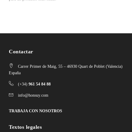
resonancia con parches o membranas que se golpean con baquetas o
cualquier tipo de palillos, eso sí, el sonido variará según con qué
objeto es golpeado.
El tambor pertenece a los instrumentos de percusión incluyéndose
en la familia de los instrumentos de membrana, por su percusión
indeterminada, ya que no produce un sonido constante y definido.
Contactar
Carrer Primer de Maig, 55 – 46930 Quart de Poblet (Valencia)
España
(+34)
961 54 84 88
info@honsuy.com
TRABAJA CON NOSOTROS
Textos legales