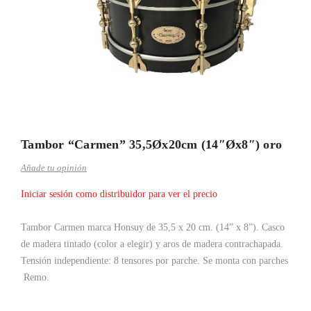
Tambor “Carmen” 35,5Øx20cm (14″Øx8″) oro
Añade tu opinión
Iniciar sesión como distribuidor para ver el precio
Tambor
Carmen
marca Honsuy de 35,5 x 2
0
cm. (14” x
8
”). Casco
de
madera tintado
(color a elegir) y aros de madera contrachapada.
Tensión independiente: 8 tensores por parche. Se monta con parches
Remo.