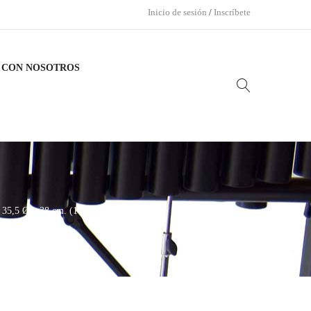
Inicio de sesión
/
Inscríbete
 CON NOSOTROS
5 Ø x 38 cm. (14″ Ø x 15″).