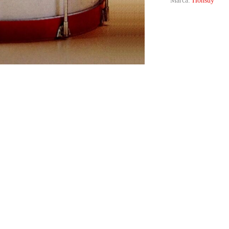
Marca:
Honsuy