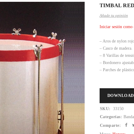
TIMBAL REDOB
Añade tu opinión
Iniciar sesión como 
– Aros de nylon rojo
– Casco de madera.
– 8 Varillas de tens
– Bordonero ajustab
– Parches de plástic
DOWNLOAD
SKU:
33150
Categorías:
Banda
Comparte: