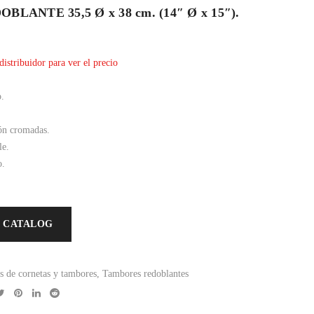
LANTE 35,5 Ø x 38 cm. (14″ Ø x 15″).
distribuidor para ver el precio
.
ión cromadas.
le.
o.
 CATALOG
s de cornetas y tambores
,
Tambores redoblantes