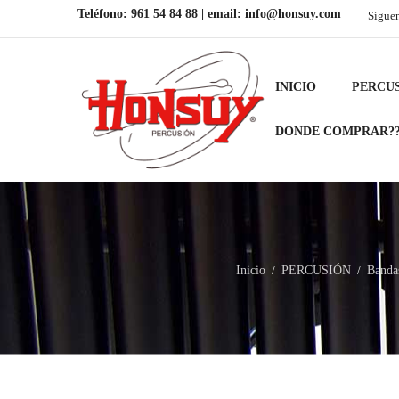
Teléfono:
961 54 84 88
| email:
info@honsuy.com
Sígue
INICIO
PERCU
DONDE COMPRAR?
Inicio
PERCUSIÓN
Bandas
/
/