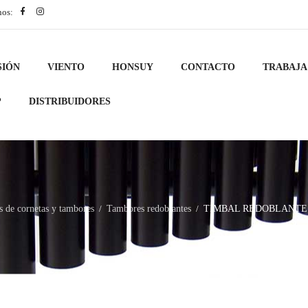
nos:
SIÓN
VIENTO
HONSUY
CONTACTO
TRABAJA
?
DISTRIBUIDORES
 de cornetas y tambores
Tambores redoblantes
TIMBAL REDOBLANTE 35,
/
/