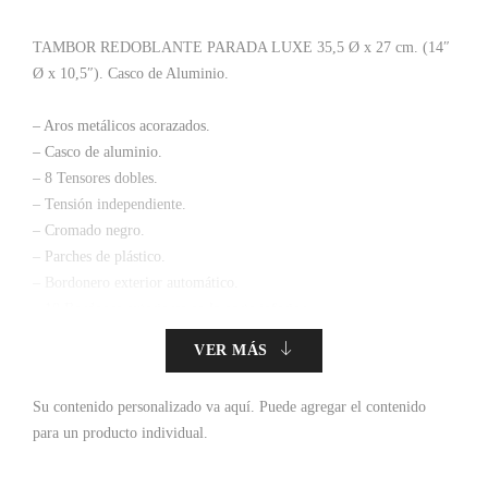
TAMBOR REDOBLANTE PARADA LUXE 35,5 Ø x 27 cm. (14″
Ø x 10,5″). Casco de Aluminio.
– Aros metálicos acorazados.
– Casco de aluminio.
– 8 Tensores dobles.
– Tensión independiente.
– Cromado negro.
– Parches de plástico.
– Bordonero exterior automático.
– 18 Bordones exteriores en la parte inferior.
VER MÁS
Su contenido personalizado va aquí.
Puede agregar el contenido
para un producto individual.