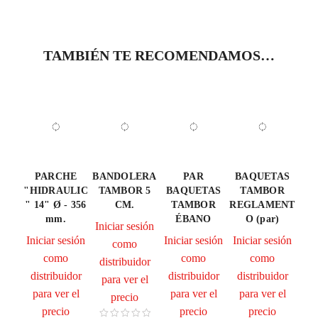
TAMBIÉN TE RECOMENDAMOS…
PARCHE
BANDOLERA
PAR
BAQUETAS
"HIDRAULIC
TAMBOR 5
BAQUETAS
TAMBOR
" 14" Ø - 356
CM.
TAMBOR
REGLAMENT
mm.
ÉBANO
O (par)
Iniciar sesión
Iniciar sesión
Iniciar sesión
Iniciar sesión
como
como
como
como
distribuidor
distribuidor
distribuidor
distribuidor
para ver el
para ver el
para ver el
para ver el
precio
precio
precio
precio