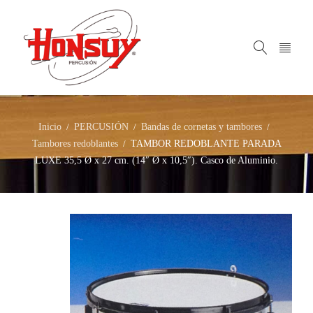
Inicio
PERCUSIÓN
Bandas de cornetas y tambores
/
/
/
Tambores redoblantes
TAMBOR REDOBLANTE PARADA
/
LUXE 35,5 Ø x 27 cm. (14″ Ø x 10,5″). Casco de Aluminio.