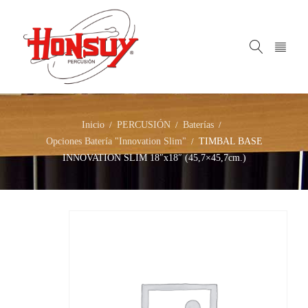
Inicio
PERCUSIÓN
Baterías
/
/
/
Opciones Batería "Innovation Slim"
TIMBAL BASE
/
INNOVATION SLIM 18″x18″ (45,7×45,7cm.)