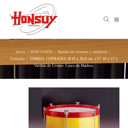
Inicio
PERCUSIÓN
Bandas de cornetas y tambores
/
/
/
Timbales
TIMBAL COFRADIA 38 Ø x 38,8 cm. (15″ Ø x 15″).
/
Varillas de Cromo. Casco de Madera.