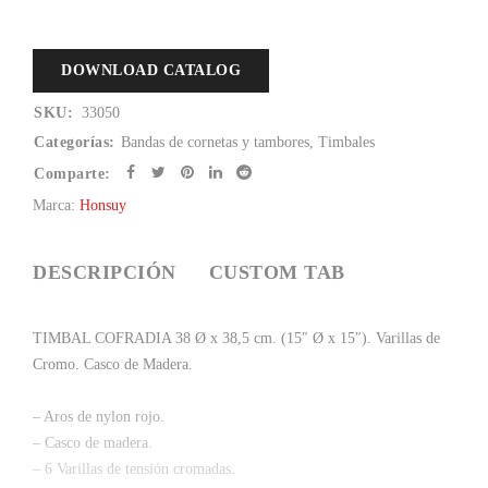
DOWNLOAD CATALOG
SKU:
33050
Categorías:
Bandas de cornetas y tambores
,
Timbales
Comparte:
Marca:
Honsuy
DESCRIPCIÓN
CUSTOM TAB
TIMBAL COFRADIA 38 Ø x 38,5 cm. (15″ Ø x 15″). Varillas de
Cromo. Casco de Madera.
– Aros de nylon rojo.
– Casco de madera.
– 6 Varillas de tensión cromadas.