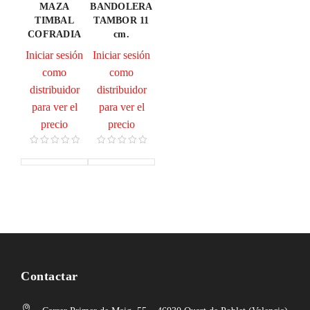
MAZA
BANDOLERA
TIMBAL
TAMBOR 11
COFRADIA
cm.
Iniciar sesión
Iniciar sesión
como
como
distribuidor
distribuidor
para ver el
para ver el
precio
precio
Contactar