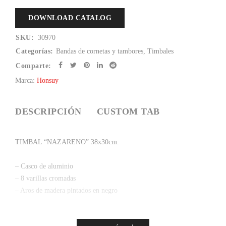
DOWNLOAD CATALOG
SKU:
30970
Categorías:
Bandas de cornetas y tambores
,
Timbales
Comparte:
Marca:
Honsuy
DESCRIPCIÓN
CUSTOM TAB
TIMBAL “NAZARENO” 38x30cm.
– Casco de aluminio
– 8 varillas cromadas
– Aros de madera pintados en negro