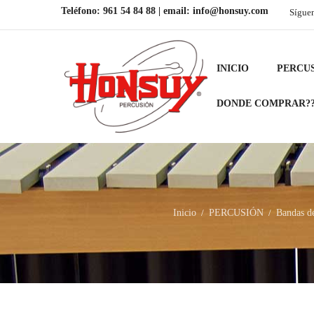
Teléfono:
961 54 84 88
| email:
info@honsuy.com
Sígue
INICIO
PERCU
DONDE COMPRAR?
Inicio
PERCUSIÓN
Bandas de
/
/