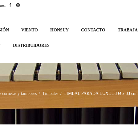
nos:
SIÓN
VIENTO
HONSUY
CONTACTO
TRABAJA
?
DISTRIBUIDORES
 cornetas y tambores
Timbales
TIMBAL PARADA LUXE 38 Ø x 33 cm. (1
/
/