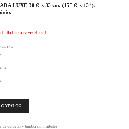
A LUXE 38 Ø x 33 cm. (15″ Ø x 13″).
inio.
distribuidor para ver el precio
orazados.
.
ente.
o.
 CATALOG
s de cornetas y tambores
,
Timbales