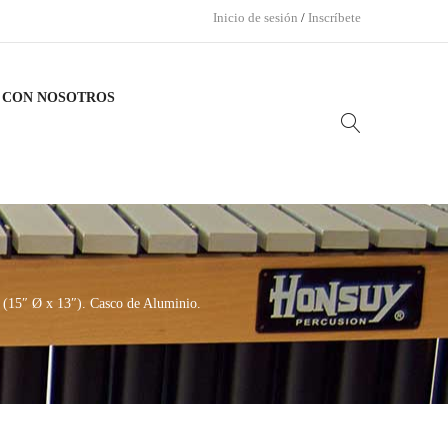
Inicio de sesión
/
Inscríbete
 CON NOSOTROS
5″ Ø x 13″). Casco de Aluminio.