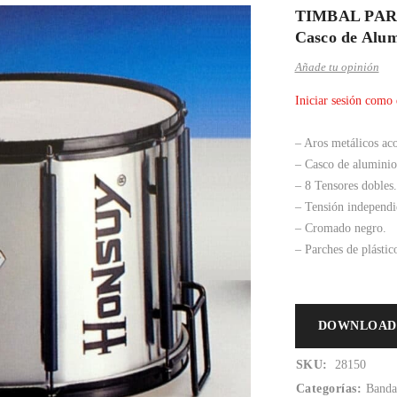
TIMBAL PARAD
Casco de Alum
Añade tu opinión
Iniciar sesión como 
– Aros metálicos ac
– Casco de aluminio
– 8 Tensores dobles.
– Tensión independi
– Cromado negro.
– Parches de plástic
DOWNLOAD
SKU:
28150
Categorías:
Banda