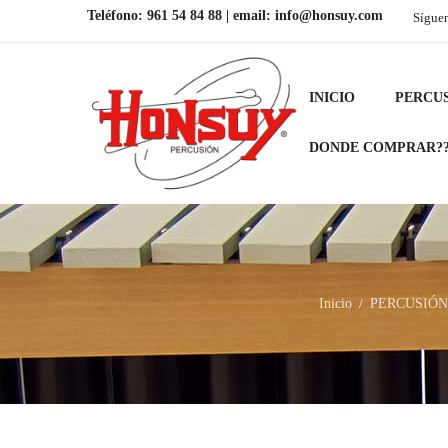
Teléfono:
961 54 84 88
| email:
info@honsuy.com
Sígue
INICIO
PERCU
DONDE COMPRAR?
Inicio
PERCUSIÓN
/