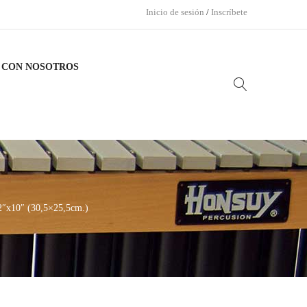
Inicio de sesión
/
Inscríbete
 CON NOSOTROS
2″x10″ (30,5×25,5cm.)