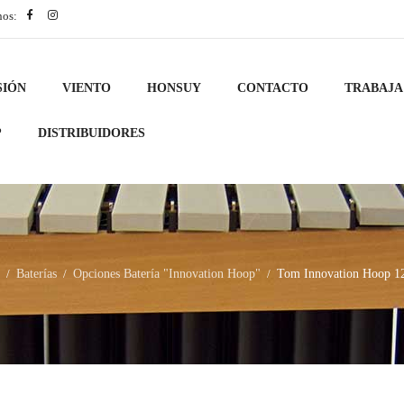
nos:
SIÓN
VIENTO
HONSUY
CONTACTO
TRABAJA
?
DISTRIBUIDORES
Baterías
Opciones Batería "Innovation Hoop"
Tom Innovation Hoop 1
/
/
/