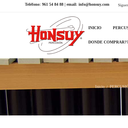
Teléfono:
961 54 84 88
| email:
info@honsuy.com
Sígue
INICIO
PERCU
DONDE COMPRAR?
Inicio
PERCUSI
/