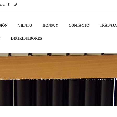
nos:
SIÓN
VIENTO
HONSUY
CONTACTO
TRABAJA
?
DISTRIBUIDORES
ÓN
Baterías
Opciones Batería "Innovation Slim"
Tom Innovation Slim 
/
/
/