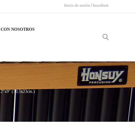
Inicio de sesión
/
Inscríbete
 CON NOSOTROS
12″x9″ (30,5x23cm.)