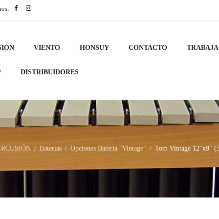
nos:
SIÓN
VIENTO
HONSUY
CONTACTO
TRABAJA
?
DISTRIBUIDORES
ERCUSIÓN
Baterías
Opciones Batería "Vintage"
Tom Vintage 12″x9″ (
/
/
/