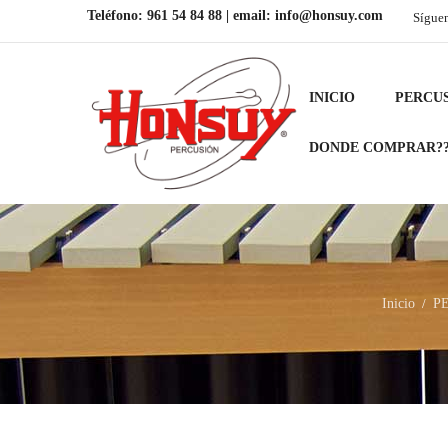
Teléfono:
961 54 84 88
| email:
info@honsuy.com
Sígue
INICIO
PERCU
DONDE COMPRAR?
Inicio
P
/