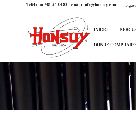
Teléfono:
961 54 84 88
| email:
info@honsuy.com
Sígue
INICIO
PERCU
DONDE COMPRAR?