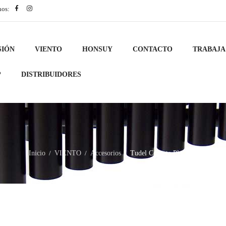
nos:
SIÓN
VIENTO
HONSUY
CONTACTO
TRABAJA
?
DISTRIBUIDORES
Inicio
VIENTO
Accesorios
Tudel Corneta Plateado
/
/
/