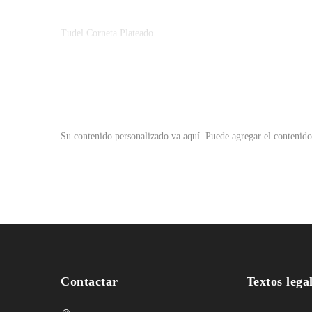
Tudel Corneta Plateado
Su contenido personalizado va aquí.
Puede agregar el contenido
Contactar
Textos lega