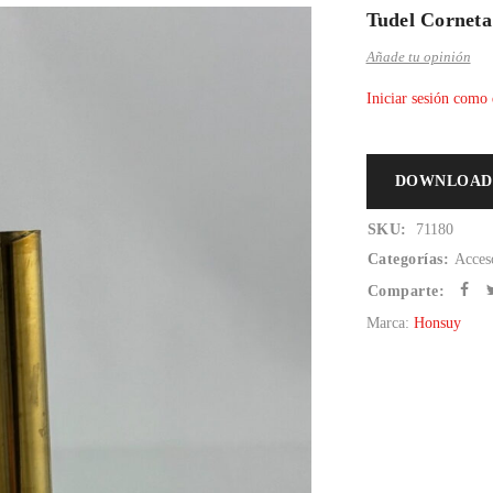
Tudel Corneta
Añade tu opinión
Iniciar sesión como 
DOWNLOAD
SKU:
71180
Categorías:
Acces
Comparte:
Marca:
Honsuy