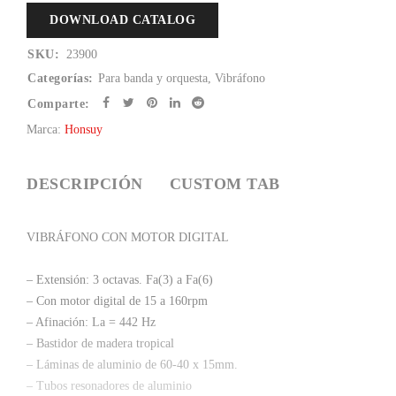
DOWNLOAD CATALOG
SKU:
23900
Categorías:
Para banda y orquesta
,
Vibráfono
Comparte:
Marca:
Honsuy
DESCRIPCIÓN
CUSTOM TAB
VIBRÁFONO CON MOTOR DIGITAL
– Extensión: 3 octavas. Fa(3) a Fa(6)
– Con motor digital de 15 a 160rpm
– Afinación: La = 442 Hz
– Bastidor de madera tropical
– Láminas de aluminio de 60-40 x 15mm.
– Tubos resonadores de aluminio