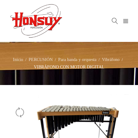
Inicio
PERCUSIÓN
Para banda y orquesta
Vibráfono
/
/
/
/
VIBRÁFONO CON MOTOR DIGITAL