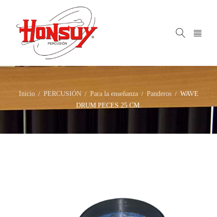
Inicio
PERCUSIÓN
Para la enseñanza
Panderos
WAVE
/
/
/
/
DRUM PECES 25 CM.