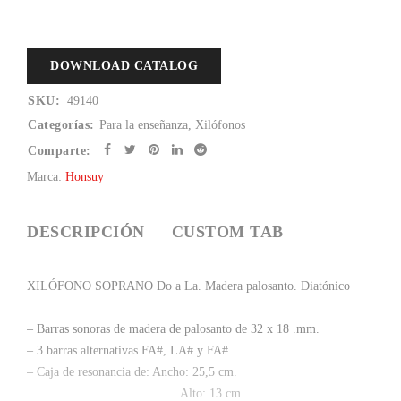
DOWNLOAD CATALOG
SKU:
49140
Categorías:
Para la enseñanza
,
Xilófonos
Comparte:
Marca:
Honsuy
DESCRIPCIÓN
CUSTOM TAB
XILÓFONO SOPRANO Do a La. Madera palosanto. Diatónico
– Barras sonoras de madera de palosanto de 32 x 18 .mm.
– 3 barras alternativas FA#, LA# y FA#.
– Caja de resonancia de: Ancho: 25,5 cm.
……………………………… Alto: 13 cm.