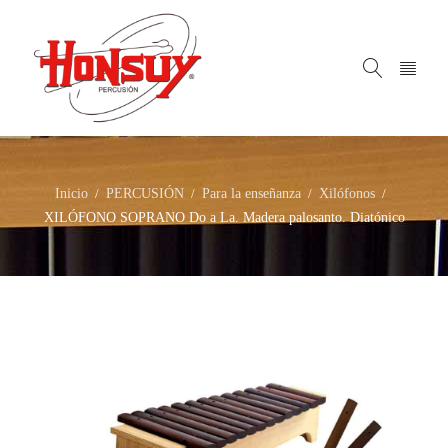
Inicio
PERCUSIÓN
Para la enseñanza
Xilófonos
/
/
/
/
XILÓFONO SOPRANO Do a La. Madera palosanto. Diatónico